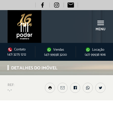
MENU
Contato
Vendas
Locação
(47) 3275 1212
(47) 99938 3200
(47) 99938 1616
DETALHES DO IMÓVEL
REF:
- , -