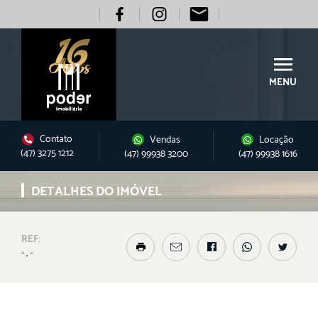
MENU
Contato
Vendas
Locação
(47) 3275 1212
(47) 99938 3200
(47) 99938 1616
DETALHES DO IMÓVEL
REF:
- , -