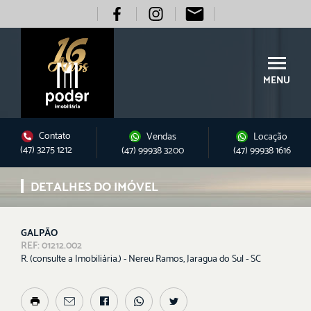
MENU
Contato
Vendas
Locação
(47) 3275 1212
(47) 99938 3200
(47) 99938 1616
DETALHES DO IMÓVEL
GALPÃO
REF: 01212.002
R. (consulte a Imobiliária.) - Nereu Ramos, Jaragua do Sul - SC