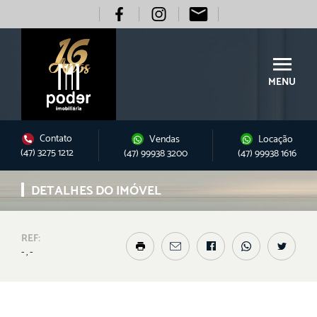
MENU
Contato
Vendas
Locação
(47) 3275 1212
(47) 99938 3200
(47) 99938 1616
DETALHES DO IMÓVEL
REF:
- , -