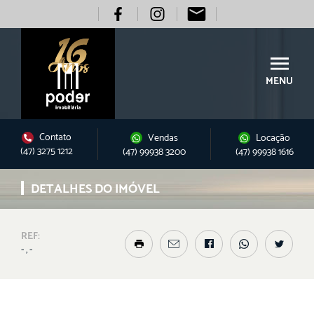
MENU
Contato
Vendas
Locação
(47) 3275 1212
(47) 99938 3200
(47) 99938 1616
DETALHES DO IMÓVEL
REF:
- , -