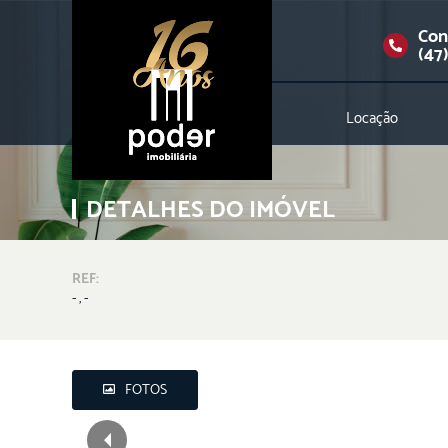
Con
(47
Locação
DETALHES DO IMÓVEL
REF:
- , -
FOTOS