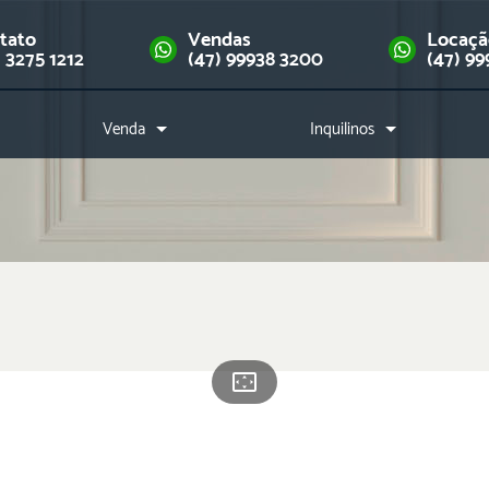
tato
Vendas
Locaç
) 3275 1212
(47) 99938 3200
(47) 99
Venda
Inquilinos
Imóveis
Como alugar?
Financie seu imóvel
Índice de reajuste
Downloads