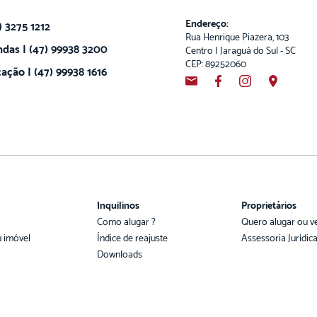
Endereço:
) 3275 1212
Rua Henrique Piazera, 103
das | (47) 99938 3200
Centro | Jaraguá do Sul - SC
CEP: 89252060
ação | (47) 99938 1616
Inquilinos
Proprietários
Como alugar ?
Quero alugar ou v
u imóvel
Índice de reajuste
Assessoria Jurídic
Downloads