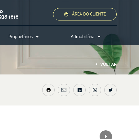
ão
ÁREA DO CLIENTE
938 1616
Proprietários
A Imobiliária
Quero alugar ou vender
Quem somos?
Assessoria jurídica
Conheça a cidade
VOLTAR
Nossos diferenciais
Nossos profissionais
Entre em contato