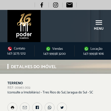
MENU
Contato
Vendas
Locação
(47) 3275 1212
(47) 99938 3200
(47) 99938 1616
DETALHES DO IMÓVEL
TERRENO
REF: 00967.002
(consulte a Imobiliária.) - Tres Rios do Sul, Jaragua do Sul - SC