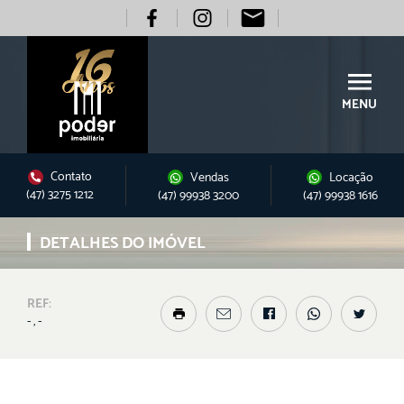
MENU
Contato
Vendas
Locação
(47) 3275 1212
(47) 99938 3200
(47) 99938 1616
DETALHES DO IMÓVEL
REF:
- , -